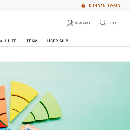
KUNDEN-LOGIN
kontakt
suche
diese website durchsuchen
 & hilfe
team
über mlp
mlp berater finden