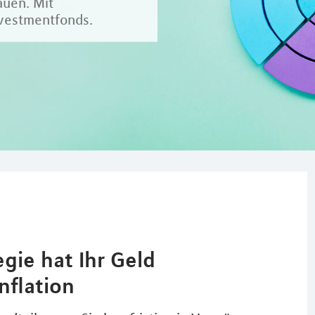
auen. Mit
nvestmentfonds.
egie hat Ihr Geld
nflation