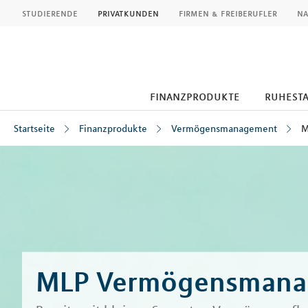
MLP
studierende
privatkunden
firmen & freiberufler
na
finanzprodukte
ruhest
Startseite
Finanzprodukte
Vermögensmanagement
M
Inhalt
MLP Vermögensmana