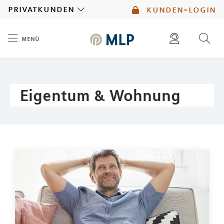
MLP
privatkunden
kunden-login
menü
Inhalt
diese website durchsuchen
mlp berater finden
Eigentum & Wohnung