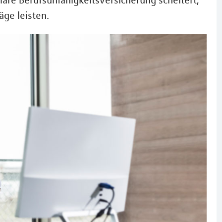
äre Berufsunfähigkeitsversicherung scheitert,
äge leisten.