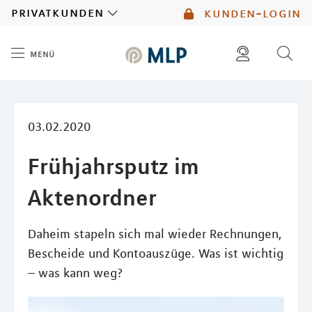
MLP
privatkunden
kunden-login
menü
Inhalt
diese website durchsuchen
mlp berater finden
03.02.2020
Frühjahrsputz im
Aktenordner
Daheim stapeln sich mal wieder Rechnungen,
Bescheide und Kontoauszüge. Was ist wichtig
– was kann weg?