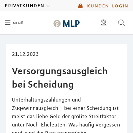
MLP
privatkunden
kunden-login
menü
Inhalt
diese website durchsuchen
mlp berater finden
21.12.2023
Versorgungsausgleich
bei Scheidung
Unterhaltungszahlungen und
Zugewinnausgleich – bei einer Scheidung ist
meist das liebe Geld der größte Streitfaktor
unter Noch-Eheleuten. Was häufig vergessen