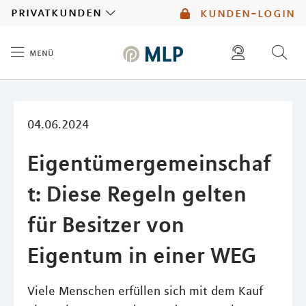
MLP
privatkunden
kunden-login
menü
Inhalt
diese website durchsuchen
mlp berater finden
04.06.2024
Eigentümergemeinschaf
t: Diese Regeln gelten
für Besitzer von
Eigentum in einer WEG
Viele Menschen erfüllen sich mit dem Kauf