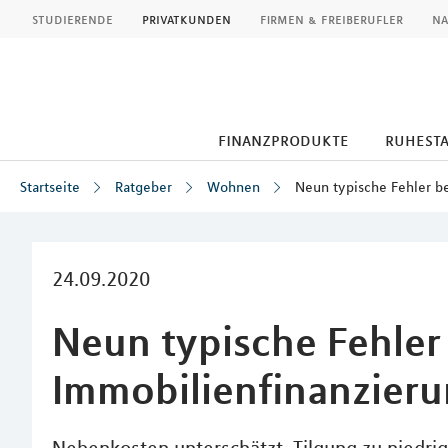
MLP
studierende
privatkunden
firmen & freiberufler
na
finanzprodukte
ruhest
Startseite
Ratgeber
Wohnen
Neun typische Fehler b
Inhalt
24.09.2020
Neun typische Fehler 
Immobilienfinanzier