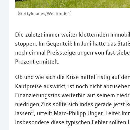
(GettyImages/Westend61)
Die zuletzt immer weiter kletternden Immobil
stoppen. Im Gegenteil: Im Juni hatte das Stat
noch einmal Preissteigerungen von fast siebe
Prozent ermittelt.
Ob und wie sich die Krise mittelfristig auf d
Kaufpreise auswirkt, ist noch nicht abzusehe
Finanzierungszins weiterhin auf seinem nied
niedrigen Zins sollte sich indes gerade jetzt 
lassen“, urteilt Marc-Philipp Unger, Leiter I
Insbesondere diese typischen Fehler sollten