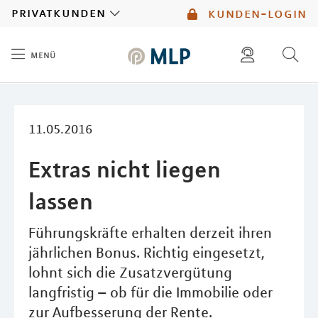
MLP
privatkunden
kunden-login
menü
Inhalt
diese website durchsuchen
mlp berater finden
11.05.2016
Extras nicht liegen
lassen
Führungskräfte erhalten derzeit ihren
jährlichen Bonus. Richtig eingesetzt,
lohnt sich die Zusatzvergütung
langfristig – ob für die Immobilie oder
zur Aufbesserung der Rente.