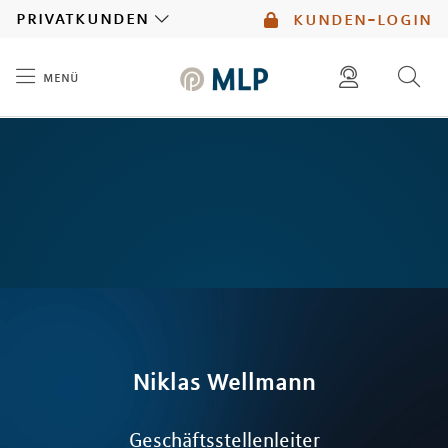
MLP
privatkunden
kunden-login
menü
Inhalt
diese website durchsuchen
mlp berater finden
Niklas
Wellmann
Geschäftsstellenleiter